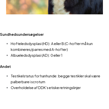
Sundhedsundersøgelser
Hofteledsdysplasi (HD): A eller B (C-hofter må kun
kombineres/parres med A-hofter)
Albueledsdysplasi (AD): 0 eller 1
Andet
Testikelstatus for hanhunde: begge testikler skal være
palberbare i scrotum
Overholdelse af DDK’s etiske retningslinjer