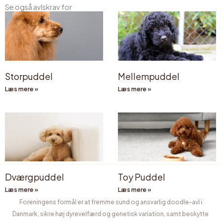
Se også avlskrav for
Storpuddel
Mellempuddel
Læs mere »
Læs mere »
Dværgpuddel
Toy Puddel
Læs mere »
Læs mere »
Foreningens formål er at fremme sund og ansvarlig doodle-avl i
Danmark, sikre høj dyrevelfærd og genetisk variation, samt beskytte