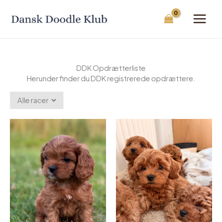
Gå
til
indholdet
DDK Opdrætterliste
Herunder finder du DDK registrerede opdrættere.
Alle racer