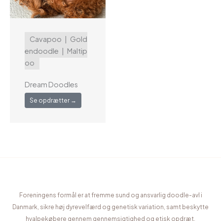
Cavapoo
Gold
endoodle
Maltip
oo
Dream Doodles
Se opdrætter →
Foreningens formål er at fremme sund og ansvarlig doodle-avl i
Danmark, sikre høj dyrevelfærd og genetisk variation, samt beskytte
hvalpekøbere gennem gennemsigtighed og etisk opdræt.