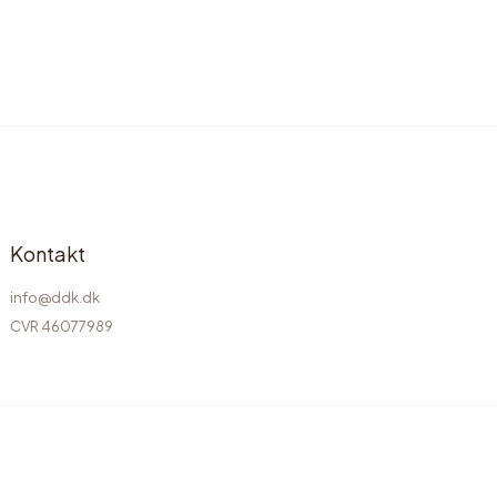
Kontakt
info@ddk.dk
CVR 46077989