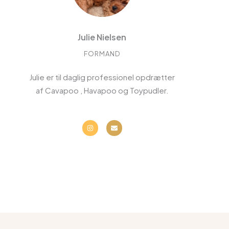
Julie Nielsen
FORMAND
Julie er til daglig professionel opdrætter
af Cavapoo , Havapoo og Toypudler.
I
E
n
n
s
v
t
e
a
l
g
o
r
p
a
e
m