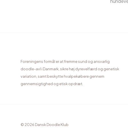
hundevel
Foreningens formål er at fremme sund og ansvarlig
doodle-avl i Danmark, sikre høj dyrevelfærd og genetisk
variation, samt beskytte hvalpekøbere gennem
gennemsigtighed og etisk opdræt.
© 2026 Dansk Doodle Klub