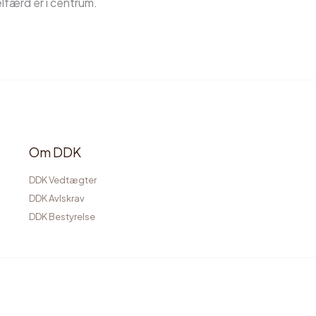
færd er i centrum.
Om DDK
DDK Vedtægter
DDK Avlskrav
DDK Bestyrelse