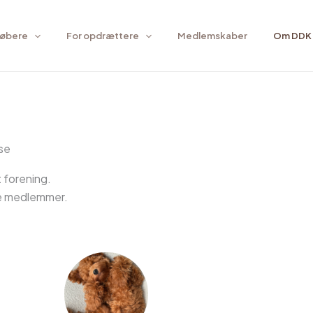
købere
For opdrættere
Medlemskaber
Om DDK
se
 forening.
de medlemmer.