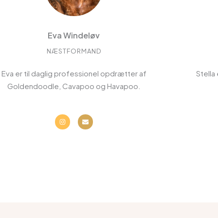
Eva Windeløv
NÆSTFORMAND
Eva er til daglig professionel opdrætter af
Stella
Goldendoodle, Cavapoo og Havapoo.
I
E
n
n
s
v
t
e
a
l
g
o
r
p
a
e
m