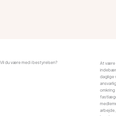
Vil du være med i bestyrelsen?
At være 
indebære
daglige 
ansvarli
omkring 
fastlægg
medlemme
arbejde,