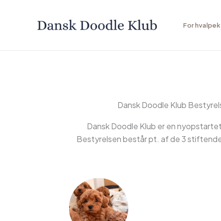
Gå
til
For hvalpe
indholdet
Dansk Doodle Klub Bestyrel
Dansk Doodle Klub er en nyopstartet
Bestyrelsen består pt. af de 3 stiften