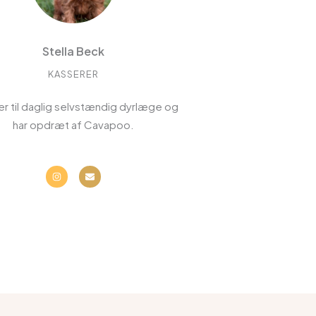
Stella Beck
KASSERER
 er til daglig selvstændig dyrlæge og
har opdræt af Cavapoo.
I
E
n
n
s
v
t
e
a
l
g
o
r
p
a
e
m