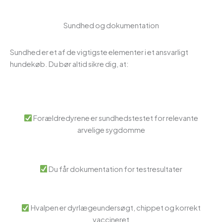
Sundhed og dokumentation
Sundhed er et af de vigtigste elementer i et ansvarligt
hundekøb. Du bør altid sikre dig, at:
Forældredyrene er sundhedstestet for relevante
arvelige sygdomme
Du får dokumentation for testresultater
Hvalpen er dyrlægeundersøgt, chippet og korrekt
vaccineret