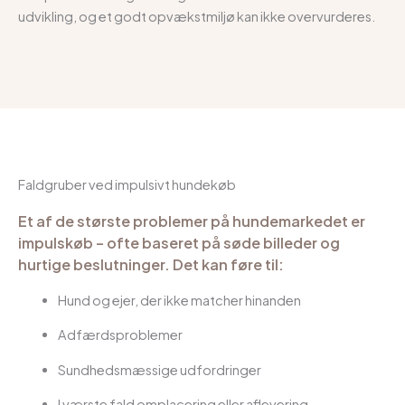
udvikling, og et godt opvækstmiljø kan ikke overvurderes.
Faldgruber ved impulsivt hundekøb
Et af de største problemer på hundemarkedet er
impulskøb – ofte baseret på søde billeder og
hurtige beslutninger. Det kan føre til:
Hund og ejer, der ikke matcher hinanden
Adfærdsproblemer
Sundhedsmæssige udfordringer
I værste fald omplacering eller aflevering