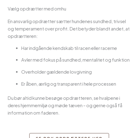
Vælg opdrætter med omhu
En ansvarlig opdrætter sætter hundenes sundhed, trivsel
og temperament over profit. Det betyder blandt andet, at
opdrætteren:
Har indgående kendskab til racen eller racerne
Avler med fokus på sundhed, mentalitet og funktion
Overholder gældende lovgivning
Er åben, ærlig og transparent i hele processen
Du bør altid kunne besøge opdrætteren, se hvalpene i
deres hjemmemiljø og møde tæven – og gerne også få
information om faderen.