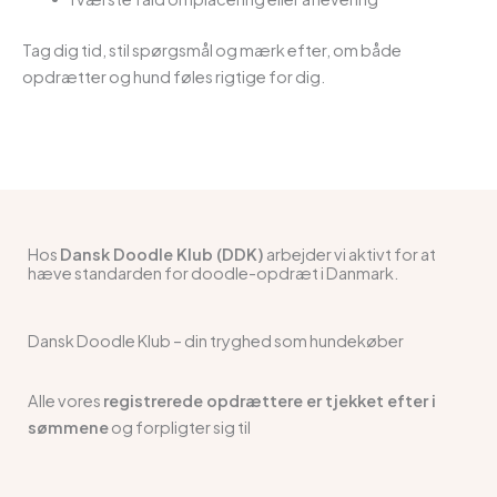
Tag dig tid, stil spørgsmål og mærk efter, om både
opdrætter og hund føles rigtige for dig.
Hos
Dansk Doodle Klub (DDK)
arbejder vi aktivt for at
hæve standarden for doodle-opdræt i Danmark.
Dansk Doodle Klub – din tryghed som hundekøber
Alle vores
registrerede opdrættere er tjekket efter i
sømmene
og forpligter sig til