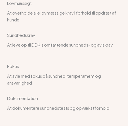
Lovmæssigt
At overholde alle lovmæssige krav i forhold til opdræt af
hunde
Sundhedskrav
At leve op til DDK’s omfattende sundheds- og avlskrav
Fokus
At avle med fokus på sundhed, temperament og
ansvarlighed
Dokumentation
At dokumentere sundhedstests og opvækstforhold