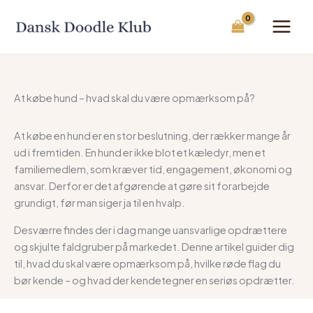
Gå
til
indholdet
At købe hund – hvad skal du være opmærksom på?
At købe en hund er en stor beslutning, der rækker mange år
ud i fremtiden. En hund er ikke blot et kæledyr, men et
familiemedlem, som kræver tid, engagement, økonomi og
ansvar. Derfor er det afgørende at gøre sit forarbejde
grundigt, før man siger ja til en hvalp.
Desværre findes der i dag mange uansvarlige opdrættere
og skjulte faldgruber på markedet. Denne artikel guider dig
til, hvad du skal være opmærksom på, hvilke røde flag du
bør kende – og hvad der kendetegner en seriøs opdrætter.