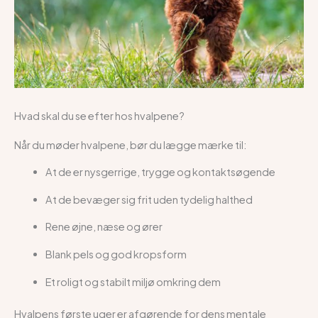
Hvad skal du se efter hos hvalpene?
Når du møder hvalpene, bør du lægge mærke til:
At de er nysgerrige, trygge og kontaktsøgende
At de bevæger sig frit uden tydelig halthed
Rene øjne, næse og ører
Blank pels og god kropsform
Et roligt og stabilt miljø omkring dem
Hvalpens første uger er afgørende for dens mentale