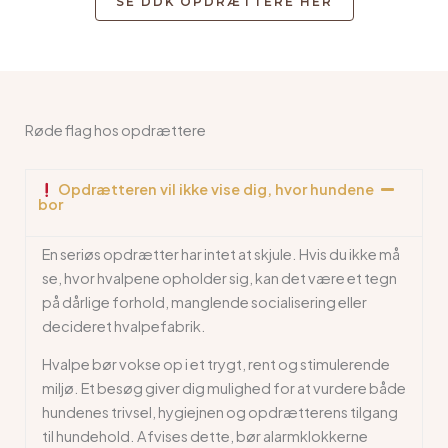
SE DDK OPDRÆTTERE HER
Røde flag hos opdrættere
Opdrætteren vil ikke vise dig, hvor hundene
bor
En seriøs opdrætter har intet at skjule. Hvis du ikke må
se, hvor hvalpene opholder sig, kan det være et tegn
på dårlige forhold, manglende socialisering eller
decideret hvalpefabrik.
Hvalpe bør vokse op i et trygt, rent og stimulerende
miljø. Et besøg giver dig mulighed for at vurdere både
hundenes trivsel, hygiejnen og opdrætterens tilgang
til hundehold. Afvises dette, bør alarmklokkerne