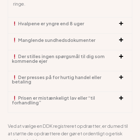
ringe.
Hvalpene er yngre end 8 uger
Manglende sundhedsdokumenter
Der stilles ingen spørgsmål til dig som
kommende ejer
Der presses på for hurtig handel eller
betaling
Prisen er mistænkeligt lav eller “til
forhandling”
Ved at vælge en DDK registreret opdrætter, er du med til
at støtte de opdrættere der gør et ordentligt og etisk