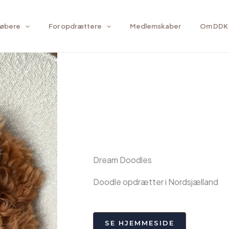
købere
For opdrættere
Medlemskaber
Om DDK
Dream Doodles
Doodle opdrætter i Nordsjælland
SE HJEMMESIDE