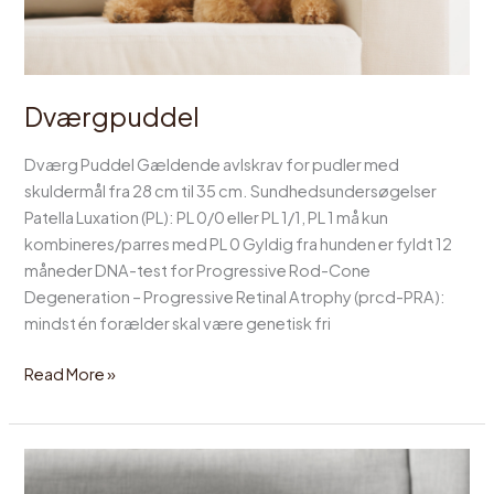
Dværgpuddel
Dværg Puddel Gældende avlskrav for pudler med
skuldermål fra 28 cm til 35 cm. Sundhedsundersøgelser
Patella Luxation (PL): PL 0/0 eller PL 1/1, PL 1 må kun
kombineres/parres med PL 0 Gyldig fra hunden er fyldt 12
måneder DNA-test for Progressive Rod-Cone
Degeneration – Progressive Retinal Atrophy (prcd-PRA):
mindst én forælder skal være genetisk fri
Read More »
Toy
Puddel