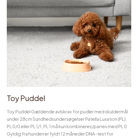
Toy Puddel
Toy Puddel Gældende avlskrav for pudler med skuldermål
under 28cm Sundhedsundersøgelser Patella Luxation (PL):
PL 0/0 eller PL 1/1, PL 1 må kun kombineres/parres med PL 0
Gyldig fra hunden er fyldt 12 måneder DNA-test for