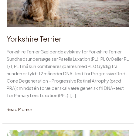
Yorkshire Terrier
Yorkshire Terrier Gældende avlskrav for Yorkshire Terrier
Sundhedsundersøgelser Patella Luxation (PL): PL 0/0 eller PL
1/1, PL 1 må kun kombineres/parres med PL 0 Gyldig fra
hunden er fyldt 12 måneder DNA-test for Progressive Rod-
Cone Degeneration – Progressive Retinal Atrophy (prcd
PRA): mindst én forælder skal være genetisk fri DNA-test
for Primary Lens Luxation (PPL): […]
Read More »
Mellempuddel