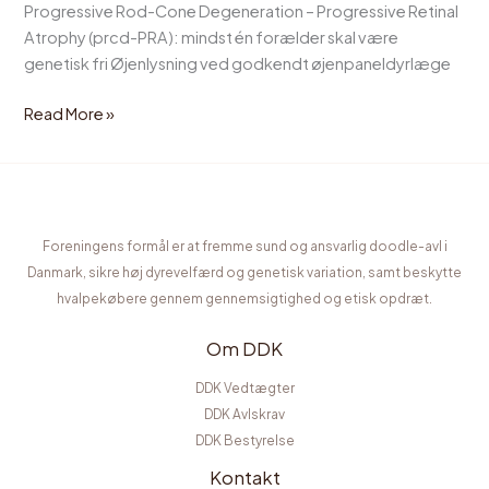
Progressive Rod-Cone Degeneration – Progressive Retinal
Atrophy (prcd-PRA): mindst én forælder skal være
genetisk fri Øjenlysning ved godkendt øjenpaneldyrlæge
Read More »
Foreningens formål er at fremme sund og ansvarlig doodle-avl i
Danmark, sikre høj dyrevelfærd og genetisk variation, samt beskytte
hvalpekøbere gennem gennemsigtighed og etisk opdræt.
Om DDK
DDK Vedtægter
DDK Avlskrav
DDK Bestyrelse
Kontakt