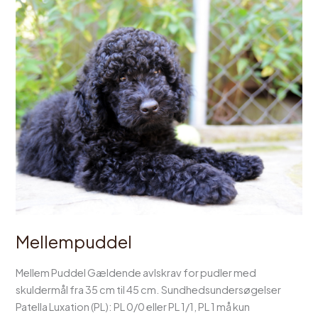
Mellempuddel
Mellem Puddel Gældende avlskrav for pudler med
skuldermål fra 35 cm til 45 cm. Sundhedsundersøgelser
Patella Luxation (PL): PL 0/0 eller PL 1/1, PL 1 må kun