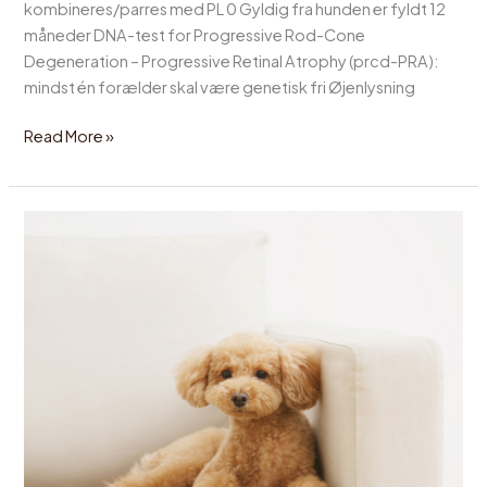
kombineres/parres med PL 0 Gyldig fra hunden er fyldt 12
måneder DNA-test for Progressive Rod-Cone
Degeneration – Progressive Retinal Atrophy (prcd-PRA):
mindst én forælder skal være genetisk fri Øjenlysning
Read More »
Dværgpuddel