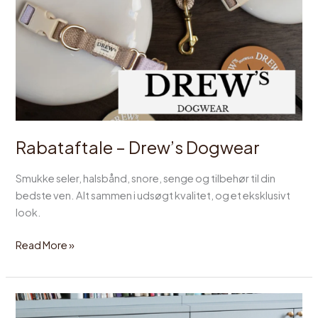
Rabataftale – Drew’s Dogwear
Smukke seler, halsbånd, snore, senge og tilbehør til din
bedste ven. Alt sammen i udsøgt kvalitet, og et eksklusivt
look.
Read More »
Rabataftale