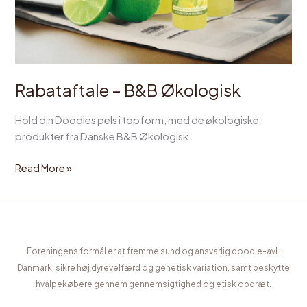
Rabataftale – B&B Økologisk
Hold din Doodles pels i topform, med de økologiske
produkter fra Danske B&B Økologisk
Read More »
Foreningens formål er at fremme sund og ansvarlig doodle-avl i
Danmark, sikre høj dyrevelfærd og genetisk variation, samt beskytte
hvalpekøbere gennem gennemsigtighed og etisk opdræt.