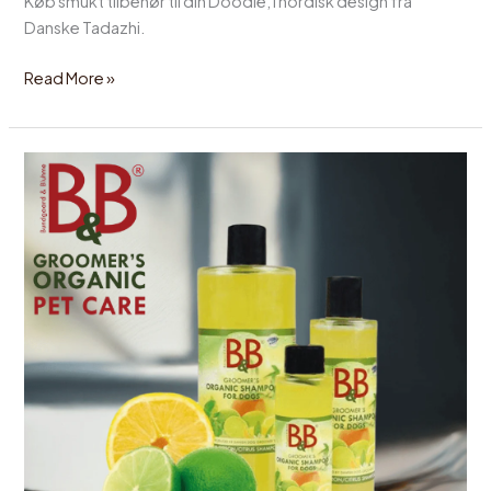
Køb smukt tilbehør til din Doodle, i nordisk design fra
Danske Tadazhi.
Read More »
Rabataftale
–
B&B
Økologisk