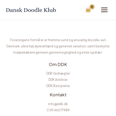
Gå
til
indholdet
Foreningens formål er at fremme sund og ansvarlig doodle-avl i
Danmark, sikre høj dyrevelfærd og genetisk variation, samt beskytte
hvalpekøbere gennem gennemsigtighed og etisk opdræt.
Om DDK
DDK Vedtægter
DDK Avlskrav
DDK Bestyrelse
Kontakt
info@ddk.dk
CVR 46077989