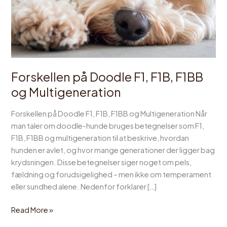
Forskellen på Doodle F1, F1B, F1BB
og Multigeneration
Forskellen på Doodle F1, F1B, F1BB og Multigeneration Når
man taler om doodle-hunde bruges betegnelser som F1,
F1B, F1BB og multigeneration til at beskrive, hvordan
hunden er avlet, og hvor mange generationer der ligger bag
krydsningen. Disse betegnelser siger noget om pels,
fældning og forudsigelighed – men ikke om temperament
eller sundhed alene. Nedenfor forklarer […]
Read More »