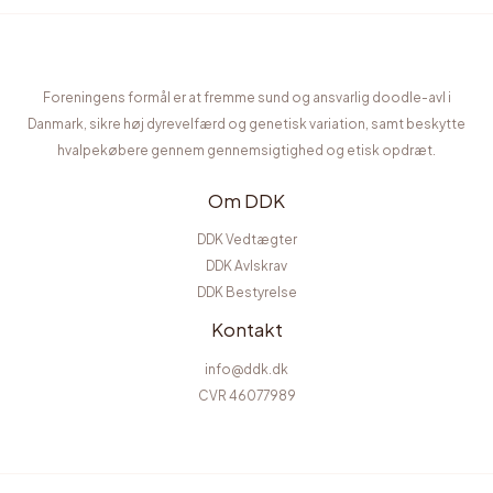
Foreningens formål er at fremme sund og ansvarlig doodle-avl i
Danmark, sikre høj dyrevelfærd og genetisk variation, samt beskytte
hvalpekøbere gennem gennemsigtighed og etisk opdræt.
Om DDK
DDK Vedtægter
DDK Avlskrav
DDK Bestyrelse
Kontakt
info@ddk.dk
CVR 46077989