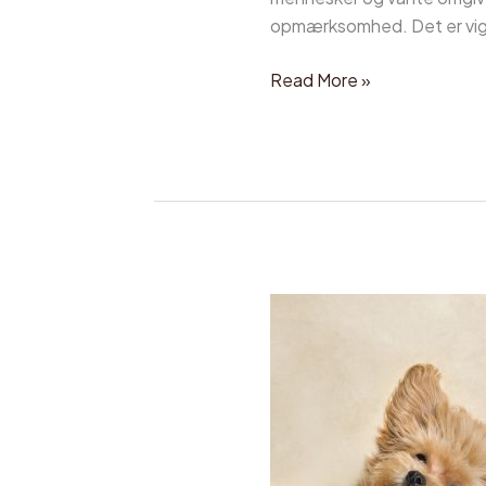
opmærksomhed. Det er vigtigt
Read More »
Guide:
Sådan
gør
du
hvalpen
renlig