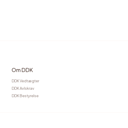
Om DDK
DDK Vedtægter
DDK Avlskrav
DDK Bestyrelse