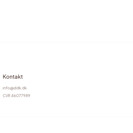
Kontakt
info@ddk.dk
CVR 46077989