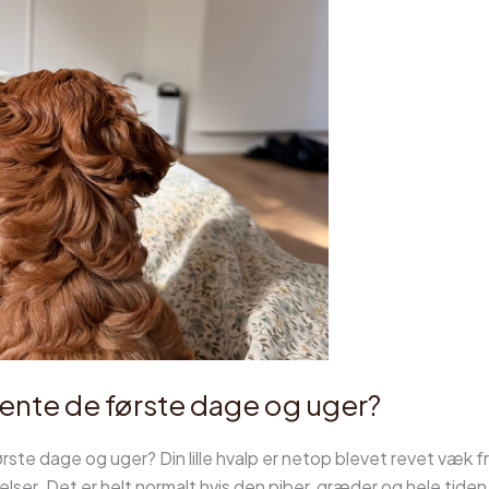
ente de første dage og uger?
ste dage og uger? Din lille hvalp er netop blevet revet væk f
er. Det er helt normalt hvis den piber, græder og hele tiden v