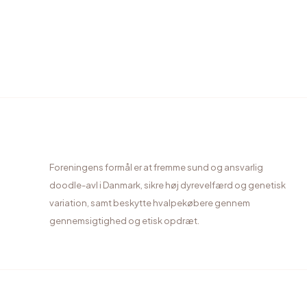
Foreningens formål er at fremme sund og ansvarlig
doodle-avl i Danmark, sikre høj dyrevelfærd og genetisk
variation, samt beskytte hvalpekøbere gennem
gennemsigtighed og etisk opdræt.