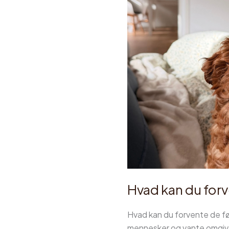
forvente
de
første
dage
og
uger?
Hvad kan du forv
Hvad kan du forvente de før
mennesker og vante omgivels