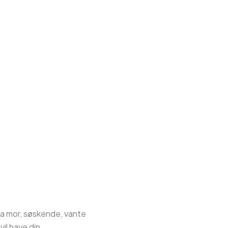
ra mor, søskende, vante
il have din