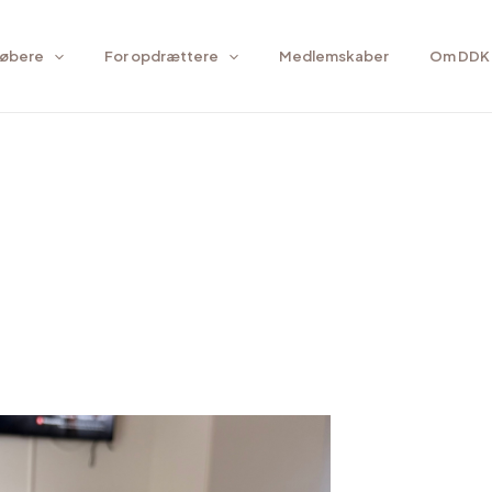
købere
For opdrættere
Medlemskaber
Om DDK