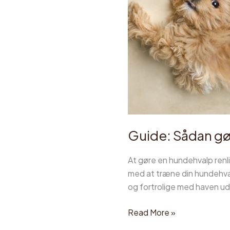
Guide: Sådan gør
At gøre en hundehvalp renli
med at træne din hundehvalp
og fortrolige med haven ud
Read More »