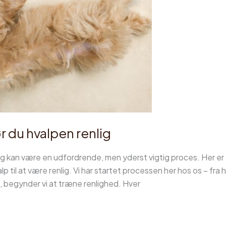
 du hvalpen renlig
g kan være en udfordrende, men yderst vigtig proces. Her er e
 til at være renlig. Vi har startet processen her hos os – fra 
, begynder vi at træne renlighed. Hver